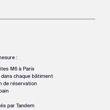
mesure :
sites M6 à Paris
e dans chaque bâtiment
in de réservation
bain
urés par Tandem