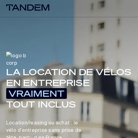
LA LOCATION DE VÉLOS
EN ENTREPRISE
VRAIMENT
TOUT INCLUS
Location/leasing ou achat : le
vélo d'entreprise sans prise de
tête, partout en France.