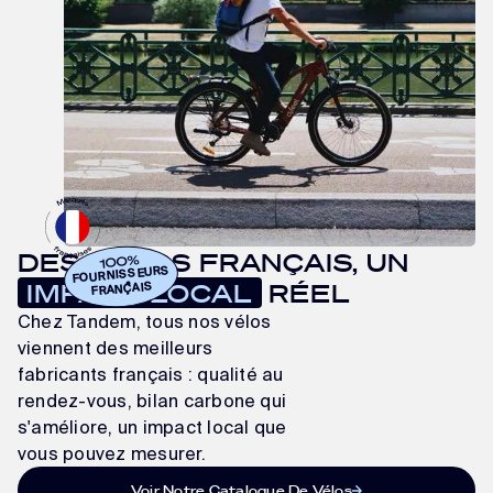
DES VÉLOS FRANÇAIS, UN
1OO%
FOURNISSEURS
IMPACT LOCAL
RÉEL
FRANÇAIS
Chez Tandem, tous nos vélos
viennent des meilleurs
fabricants français : qualité au
rendez-vous, bilan carbone qui
s'améliore, un impact local que
vous pouvez mesurer.
Voir Notre Catalogue De Vélos