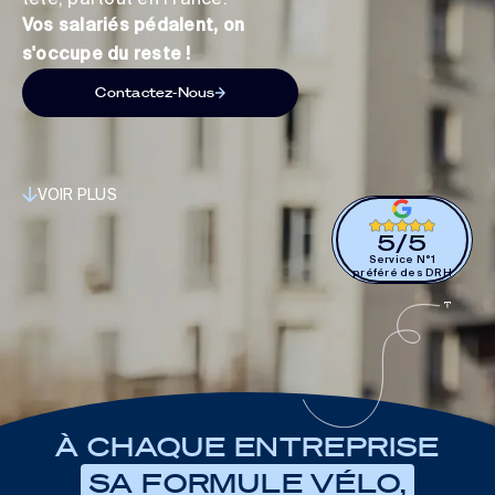
Vos salariés pédalent, on
s'occupe du reste !
Contactez-Nous
VOIR PLUS
5
/
5
Service N°1
préféré des DRH
À CHAQUE ENTREPRISE
SA FORMULE VÉLO,