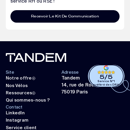
service RH ou RSE !
Recevoir Le Kit De Communication
FOOTER
Site
Adresse
5
/
5
Tandem
Notre offre
Service N°1
14, rue de Rouen
Nos Vélos
préféré des DRH
75019 Paris
Ressources
Qui sommes-nous ?
Contact
LinkedIn
Instagram
Service client