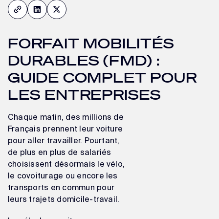
Quel est le montant du FMD en 2026 ?
Le FMD est-il suffisant pour développer la pratique
du vélo ?
FORFAIT MOBILITÉS
FMD ou vélo de fonction : quelle solution choisir ?
DURABLES (FMD) :
GUIDE COMPLET POUR
LES ENTREPRISES
Chaque matin, des millions de
Français prennent leur voiture
pour aller travailler. Pourtant,
de plus en plus de salariés
choisissent désormais le vélo,
le covoiturage ou encore les
transports en commun pour
leurs trajets domicile-travail.