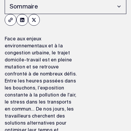
Sommaire
Pourquoi choisir le vélo de fonction pour vos trajets
quotidiens ?
L'intermodalité : une solution complémentaire au
Face aux enjeux
vélo
Adoptez le vélo de fonction et l’intermodalité avec
environnementaux et à la
Tandem
congestion urbaine, le trajet
domicile-travail est en pleine
mutation et se retrouve
confronté à de nombreux défis.
Entre les heures passées dans
les bouchons, l’exposition
constante à la pollution de l'air,
le stress dans les transports
en commun… De nos jours, les
travailleurs cherchent des
solutions alternatives pour
optimiser leur temps et